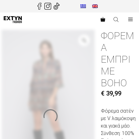
Μετάβαση
σε
περιεχόμενο
Me
ΦΟΡΕΜ
Α
ΕΜΠΡΙ
ΜΕ
BOHO
€
39,99
Φόρεμα σατέν
με V λαιμόκοψη
και γιακά μάο.
Σύνθεση: 100%